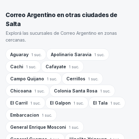
Correo Argentino en otras ciudades de
Salta
Explorá las sucursales de Correo Argentino en zonas
cercanas.
Aguaray
Apolinario Saravia
1 suc.
1 suc.
Cachi
Cafayate
1 suc.
1 suc.
Campo Quijano
Cerrillos
1 suc.
1 suc.
Chicoana
Colonia Santa Rosa
1 suc.
1 suc.
El Carril
El Galpon
El Tala
1 suc.
1 suc.
1 suc.
Embarcacion
1 suc.
General Enrique Mosconi
1 suc.