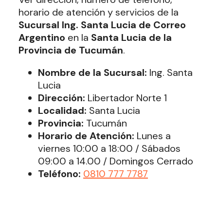
horario de atención y servicios de la
Sucursal Ing. Santa Lucia
de Correo
Argentino
en la
Santa Lucia de la
Provincia de Tucumán
.
Nombre de la Sucursal:
Ing. Santa
Lucia
Dirección:
Libertador Norte 1
Localidad:
Santa Lucia
Provincia:
Tucumán
Horario de Atención:
Lunes a
viernes 10:00 a 18:00 / Sábados
09:00 a 14.00 / Domingos Cerrado
Teléfono:
0810 777 7787