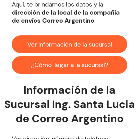
Aquí, te brindamos los datos y la
dirección de la local de la compañía
de envíos Correo Argentino
.
Ver información de la sucursal
¿Cómo llegar a la sucursal?
Información de la
Sucursal Ing. Santa Lucia
de Correo Argentino
Ver dirección, número de teléfono,