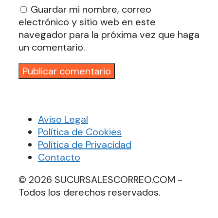
Guardar mi nombre, correo
electrónico y sitio web en este
navegador para la próxima vez que haga
un comentario.
Aviso Legal
Política de Cookies
Política de Privacidad
Contacto
© 2026 SUCURSALESCORREO.COM -
Todos los derechos reservados.