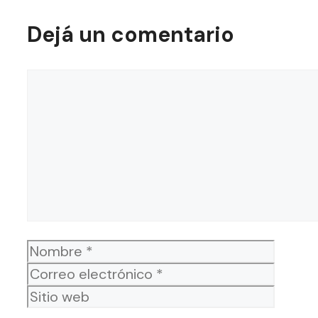
Dejá un comentario
Comentario
Nombre
Corre
electr
Sitio
web