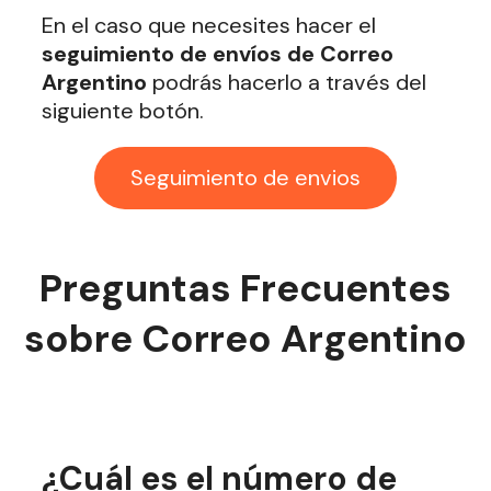
En el caso que necesites hacer el
seguimiento de envíos de Correo
Argentino
podrás hacerlo a través del
siguiente botón.
Seguimiento de envios
Preguntas Frecuentes
sobre Correo Argentino
¿Cuál es el número de